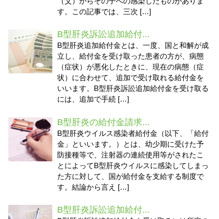
（父）からその子への感染したものがありま
す。この記事では、三次 […]
B型肝炎訴訟追加給付...
B型肝炎追加給付金とは、一度、国と和解が成
立し、給付金を受け取った患者の方が、病態
（症状）が悪化したときに、現在の病態（症
状）に合わせて、追加で受け取れる給付金を
いいます。B型肝炎訴訟追加給付金を受け取る
には、追加で手続 […]
B型肝炎の給付金請求...
B型肝炎ウイルス感染者給付金（以下、「給付
金」といいます。）とは、幼少期に受けた予
防接種等で、注射器の連続使用等がされたこ
とによってB型肝炎ウイルスに感染してしまっ
た方に対して、国が給付金を支給する制度で
す。結論から言え […]
B型肝炎訴訟追加給付...