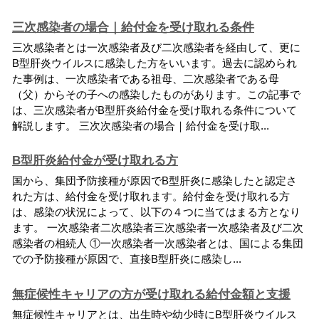
三次感染者の場合｜給付金を受け取れる条件
三
次
感
染
者
と
は
一
次
感
染
者
及
び
二
次
感
染
者
を
経
由
し
て
、
更
に
B
型
肝
炎
ウ
イ
ル
ス
に
感
染
し
た
方
を
い
い
ま
す
。
過
去
に
認
め
ら
れ
た
事
例
は
、
一
次
感
染
者
で
あ
る
祖
母
、
二
次
感
染
者
で
あ
る
母
（
父
）
か
ら
そ
の
子
へ
の
感
染
し
た
も
の
が
あ
り
ま
す
。
こ
の
記
事
で
は
、
三
次
感
染
者
が
B
型
肝
炎
給
付
金
を
受
け
取
れ
る
条
件
に
つ
い
て
解
説
し
ま
す
。
三
次
次
感
染
者
の
場
合
｜
給
付
金
を
受
け
取
.
.
.
B型肝炎給付金が受け取れる方
国
か
ら
、
集
団
予
防
接
種
が
原
因
で
B
型
肝
炎
に
感
染
し
た
と
認
定
さ
れ
た
方
は
、
給
付
金
を
受
け
取
れ
ま
す
。
給
付
金
を
受
け
取
れ
る
方
は
、
感
染
の
状
況
に
よ
っ
て
、
以
下
の
４
つ
に
当
て
は
ま
る
方
と
な
り
ま
す
。
一
次
感
染
者
二
次
感
染
者
三
次
感
染
者
一
次
感
染
者
及
び
二
次
感
染
者
の
相
続
人
①
一
次
感
染
者
一
次
感
染
者
と
は
、
国
に
よ
る
集
団
で
の
予
防
接
種
が
原
因
で
、
直
接
B
型
肝
炎
に
感
染
し
.
.
.
無症候性キャリアの方が受け取れる給付金額と支援
無
症
候
性
キ
ャ
リ
ア
と
は
、
出
生
時
や
幼
少
時
に
B
型
肝
炎
ウ
イ
ル
ス