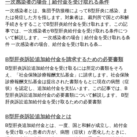
一次感染者の場合｜給付金を受け取れる条件
一
次
感
染
者
と
は
、
集
団
予
防
接
種
に
よ
っ
て
B
型
肝
炎
に
感
染
、
ま
た
は
発
症
し
た
方
を
指
し
ま
す
。
対
象
者
は
、
裁
判
所
で
国
と
の
和
解
手
続
き
を
す
る
こ
と
で
B
型
肝
炎
給
付
金
を
受
け
取
れ
ま
す
。
こ
の
記
事
で
は
、
一
次
感
染
者
が
B
型
肝
炎
給
付
金
を
受
け
取
れ
る
条
件
に
つ
い
て
解
説
し
ま
す
。
一
次
感
染
者
の
場
合
｜
給
付
金
を
受
け
取
れ
る
条
件
一
次
感
染
者
の
場
合
、
給
付
金
を
受
け
取
れ
る
条
.
.
.
B型肝炎訴訟追加給付金を請求するための必要書類
B
型
肝
炎
訴
訟
追
加
給
付
金
を
受
け
取
る
に
は
所
定
の
書
類
を
そ
ろ
え
、
「
社
会
保
険
診
療
報
酬
支
払
基
金
」
に
請
求
し
ま
す
。
社
会
保
険
診
療
報
酬
支
払
基
金
は
提
出
さ
れ
た
書
類
を
も
と
に
現
在
の
病
態
（
症
状
）
を
認
定
し
、
追
加
給
付
金
を
支
払
い
ま
す
。
こ
の
記
事
で
は
、
B
型
肝
炎
訴
訟
追
加
給
付
金
の
必
要
書
類
に
つ
い
て
解
説
し
ま
す
。
B
型
肝
炎
訴
訟
追
加
給
付
金
を
受
け
取
る
た
め
の
必
要
書
類
B型肝炎訴訟追加給付金とは
B
型
肝
炎
追
加
給
付
金
と
は
、
一
度
、
国
と
和
解
が
成
立
し
、
給
付
金
を
受
け
取
っ
た
患
者
の
方
が
、
病
態
（
症
状
）
が
悪
化
し
た
と
き
に
、