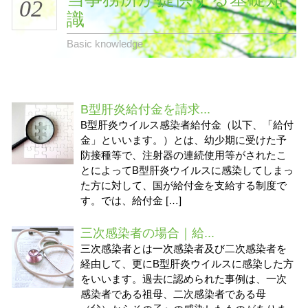
02
識
Basic knowledge
B型肝炎給付金を請求...
B型肝炎ウイルス感染者給付金（以下、「給付
金」といいます。）とは、幼少期に受けた予
防接種等で、注射器の連続使用等がされたこ
とによってB型肝炎ウイルスに感染してしまっ
た方に対して、国が給付金を支給する制度で
す。では、給付金 […]
三次感染者の場合｜給...
三次感染者とは一次感染者及び二次感染者を
経由して、更にB型肝炎ウイルスに感染した方
をいいます。過去に認められた事例は、一次
感染者である祖母、二次感染者である母