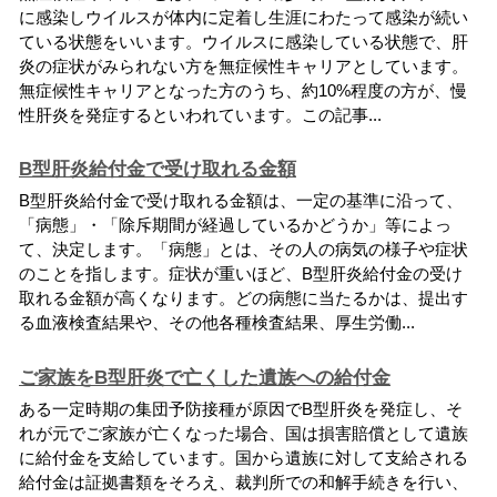
に
感
染
し
ウ
イ
ル
ス
が
体
内
に
定
着
し
生
涯
に
わ
た
っ
て
感
染
が
続
い
て
い
る
状
態
を
い
い
ま
す
。
ウ
イ
ル
ス
に
感
染
し
て
い
る
状
態
で
、
肝
炎
の
症
状
が
み
ら
れ
な
い
方
を
無
症
候
性
キ
ャ
リ
ア
と
し
て
い
ま
す
。
無
症
候
性
キ
ャ
リ
ア
と
な
っ
た
方
の
う
ち
、
約
1
0
%
程
度
の
方
が
、
慢
性
肝
炎
を
発
症
す
る
と
い
わ
れ
て
い
ま
す
。
こ
の
記
事
.
.
.
B型肝炎給付金で受け取れる金額
B
型
肝
炎
給
付
金
で
受
け
取
れ
る
金
額
は
、
一
定
の
基
準
に
沿
っ
て
、
「
病
態
」
・
「
除
斥
期
間
が
経
過
し
て
い
る
か
ど
う
か
」
等
に
よ
っ
て
、
決
定
し
ま
す
。
「
病
態
」
と
は
、
そ
の
人
の
病
気
の
様
子
や
症
状
の
こ
と
を
指
し
ま
す
。
症
状
が
重
い
ほ
ど
、
B
型
肝
炎
給
付
金
の
受
け
取
れ
る
金
額
が
高
く
な
り
ま
す
。
ど
の
病
態
に
当
た
る
か
は
、
提
出
す
る
血
液
検
査
結
果
や
、
そ
の
他
各
種
検
査
結
果
、
厚
生
労
働
.
.
.
ご家族をB型肝炎で亡くした遺族への給付金
あ
る
一
定
時
期
の
集
団
予
防
接
種
が
原
因
で
B
型
肝
炎
を
発
症
し
、
そ
れ
が
元
で
ご
家
族
が
亡
く
な
っ
た
場
合
、
国
は
損
害
賠
償
と
し
て
遺
族
に
給
付
金
を
支
給
し
て
い
ま
す
。
国
か
ら
遺
族
に
対
し
て
支
給
さ
れ
る
給
付
金
は
証
拠
書
類
を
そ
ろ
え
、
裁
判
所
で
の
和
解
手
続
き
を
行
い
、