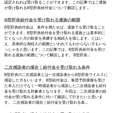
認
定
さ
れ
れ
ば
受
け
取
る
こ
と
が
で
き
ま
す
。
こ
の
記
事
で
は
ご
遺
族
が
受
け
取
れ
る
B
型
肝
炎
給
付
金
に
つ
い
て
解
説
し
ま
す
.
.
.
B型肝炎給付金を受け取れる遺族の範囲
B
型
肝
炎
給
付
金
は
、
条
件
を
満
た
せ
ば
、
遺
族
で
も
受
け
取
る
こ
と
が
で
き
ま
す
。
B
型
肝
炎
給
付
金
を
受
け
取
れ
る
遺
族
と
は
基
本
的
に
亡
く
な
っ
た
方
の
財
産
を
承
継
す
る
相
続
人
を
指
し
ま
す
。
と
は
い
え
、
具
体
的
な
相
続
人
の
範
囲
と
い
わ
れ
て
も
わ
か
ら
な
い
方
も
い
ら
っ
し
ゃ
る
と
思
い
ま
す
。
こ
の
記
事
で
は
、
B
型
肝
炎
給
付
金
を
受
け
取
れ
る
遺
族
の
範
囲
に
つ
い
て
解
説
し
ま
す
。
B
型
肝
炎
.
.
.
二次感染者の場合｜給付金を受け取れる条件
B
型
肝
炎
の
二
次
感
染
者
と
は
一
次
感
染
者
か
ら
B
型
肝
炎
ウ
イ
ル
ス
に
感
染
し
た
方
を
い
い
ま
す
。
B
型
給
付
金
は
、
集
団
予
防
接
種
を
受
け
た
本
人
だ
け
で
な
く
一
時
感
染
者
か
ら
感
染
し
た
二
次
感
染
者
も
給
付
金
を
受
け
取
れ
る
対
象
者
と
な
り
ま
す
。
今
回
は
、
二
次
感
染
者
の
給
付
金
が
受
け
取
れ
る
条
件
に
付
い
て
確
認
し
て
行
き
た
い
と
思
い
ま
す
。
二
次
感
染
者
の
場
合
｜
給
付
金
を
受
け
取
れ
る
条
.
.
.