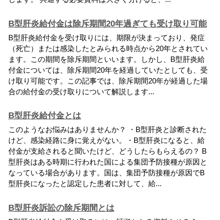
B型肝炎給付金は除斥期間20年過ぎても受け取り可能
B
型
肝
炎
給
付
金
を
受
け
取
り
に
は
、
期
限
が
決
ま
っ
て
お
り
、
発
症
（
死
亡
）
ま
た
は
感
染
し
た
と
み
ら
れ
る
時
点
か
ら
2
0
年
と
さ
れ
て
い
ま
す
。
こ
の
期
間
を
除
斥
期
間
と
い
い
ま
す
。
し
か
し
、
B
型
肝
炎
給
付
金
に
つ
い
て
は
、
除
斥
期
間
2
0
年
を
経
過
し
て
い
た
と
し
て
も
、
受
け
取
り
可
能
で
す
。
こ
の
記
事
で
は
、
除
斥
期
間
2
0
年
が
経
過
し
た
場
合
の
給
付
金
の
受
け
取
り
に
つ
い
て
解
説
し
ま
す
.
.
.
B型肝炎給付金とは
こ
の
よ
う
な
お
悩
み
は
あ
り
ま
せ
ん
か
？
・
B
型
肝
炎
と
診
断
さ
れ
た
け
ど
、
感
染
経
路
に
身
に
覚
え
が
な
い
。
・
B
型
肝
炎
に
な
る
と
、
給
付
金
が
支
給
さ
れ
る
と
聞
い
た
け
ど
、
ど
う
し
た
ら
も
ら
え
る
の
？
B
型
肝
炎
は
あ
る
時
期
に
行
わ
れ
た
国
に
よ
る
集
団
予
防
接
種
が
原
因
と
な
っ
て
い
る
場
合
が
あ
り
ま
す
。
国
は
、
集
団
予
防
接
種
が
原
因
で
B
型
肝
炎
に
な
っ
た
と
認
定
し
た
患
者
に
対
し
て
、
給
.
.
.
B型肝炎訴訟の除斥期間とは