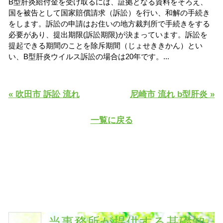
B
型
肝
炎
給
付
金
を
受
け
取
る
に
は
、
証
拠
と
な
る
資
料
を
そ
ろ
え
、
国
を
被
告
と
し
て
国
家
賠
償
請
求
（
訴
訟
）
を
行
い
、
和
解
の
手
続
き
を
し
ま
す
。
訴
訟
の
申
請
は
お
住
い
の
地
方
裁
判
所
で
手
続
き
を
す
る
必
要
が
あ
り
、
提
出
期
限
(
訴
訟
期
限
)
が
決
ま
っ
て
い
ま
す
。
訴
訟
を
提
起
で
き
る
期
間
の
こ
と
を
除
斥
期
間
（
じ
ょ
せ
き
き
か
ん
）
と
い
い
、
B
型
肝
炎
ウ
イ
ル
ス
訴
訟
の
場
合
は
2
0
年
で
す
。
.
.
.
« 吹田市 訴訟 流れ
尼崎市 流れ b型肝炎 »
一覧に戻る
当事務所が提供する基礎知