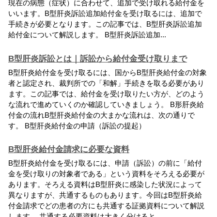
現
在
の
病
態
（
症
状
）
に
合
わ
せ
て
、
追
加
で
受
け
取
れ
る
給
付
金
を
い
い
ま
す
。
B
型
肝
炎
訴
訟
追
加
給
付
金
を
受
け
取
る
に
は
、
追
加
で
手
続
き
が
必
要
と
な
り
ま
す
。
こ
の
記
事
で
は
、
B
型
肝
炎
訴
訟
追
加
給
付
金
に
つ
い
て
解
説
し
ま
す
。
B
型
肝
炎
訴
訟
追
加
.
.
.
B型肝炎訴訟とは｜訴訟から給付金受け取りまで
B
型
肝
炎
給
付
金
を
受
け
取
る
に
は
、
国
か
ら
B
型
肝
炎
給
付
金
の
対
象
者
と
認
定
さ
れ
、
裁
判
所
で
の
「
和
解
」
手
続
き
を
取
る
必
要
が
あ
り
ま
す
。
こ
の
記
事
で
は
、
給
付
金
を
受
け
取
り
た
い
方
が
、
ど
の
よ
う
な
流
れ
で
進
め
て
い
く
の
か
確
認
し
て
い
き
ま
し
ょ
う
。
B
形
肝
炎
給
付
金
の
流
れ
B
型
肝
炎
給
付
金
の
大
ま
か
な
流
れ
は
、
次
の
通
り
で
す
。
B
型
肝
炎
給
付
金
の
申
請
（
訴
訟
の
提
起
）
B型肝炎給付金請求に必要な資料
B
型
肝
炎
給
付
金
を
受
け
取
る
に
は
、
申
請
（
訴
訟
）
の
前
に
「
給
付
金
を
受
け
取
り
の
対
象
者
で
あ
る
」
と
い
う
資
料
を
そ
ろ
え
る
必
要
が
あ
り
ま
す
。
そ
ろ
え
る
資
料
は
B
型
肝
炎
に
感
染
し
た
状
況
に
よ
っ
て
異
な
り
ま
す
が
、
共
通
す
る
も
の
も
あ
り
ま
す
。
今
回
は
B
型
肝
炎
給
付
金
請
求
で
ど
の
患
者
の
方
に
も
共
通
す
る
証
拠
資
料
に
つ
い
て
解
説
し
ま
す
。
共
通
す
る
必
要
資
料
は
大
き
く
分
け
る
と
、
.
.
.