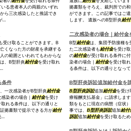
染者の
給付金
を受け取れる条件
遺族に
給付金
を支給しています
ている患者本人の両親のいずれ
拠書類をそろえ、裁判所での和
から三次感染したと推認でき
ができます。この記事ではご遺
..
します。 遺族へのB型肝炎
給付
囲
二次感染者の場合｜給付金
も受け取ることができます。B
B型
給付金
は、集団予防接種を
亡くなった方の財産を承継する
た二次感染者も
給付金
を受け取
人の範囲といわれてもわからな
の
給付金
が受け取れる条件に付
は、B型肝炎
給付金
を受け取れ
染者の場合｜
給付金
を受け取れ
.
る条件は、以下の通りとなっていま
る条件
B型肝炎訴訟追加給付金を
、一次感染者がB型肝炎
給付金
B型肝炎訴訟
追加
給付金
を受け
次感染者の場合｜
給付金
を受け
療報酬支払基金」に請求します
け取れる条件は、以下の通りと
類をもとに現在の病態（症状）
証拠書類で提示できる方が
給付
事では、
B型肝炎訴訟
追加
給付
..
訴訟
追加
給付金
を受け取るため