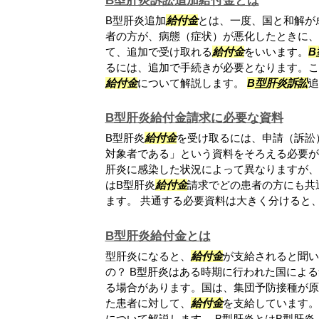
B型肝炎訴訟追加給付金とは
B型肝炎追加
給付金
とは、一度、国と和解が
者の方が、病態（症状）が悪化したときに、
て、追加で受け取れる
給付金
をいいます。
B
るには、追加で手続きが必要となります。こ
給付金
について解説します。
B型肝炎訴訟
追
B型肝炎給付金請求に必要な資料
B型肝炎
給付金
を受け取るには、申請（訴訟
対象者である」という資料をそろえる必要が
肝炎に感染した状況によって異なりますが、
はB型肝炎
給付金
請求でどの患者の方にも共
ます。 共通する必要資料は大きく分けると、.
B型肝炎給付金とは
型肝炎になると、
給付金
が支給されると聞い
の？ B型肝炎はある時期に行われた国によ
る場合があります。国は、集団予防接種が原
た患者に対して、
給付金
を支給しています。
について解説します。 B型肝炎とはB型肝炎..