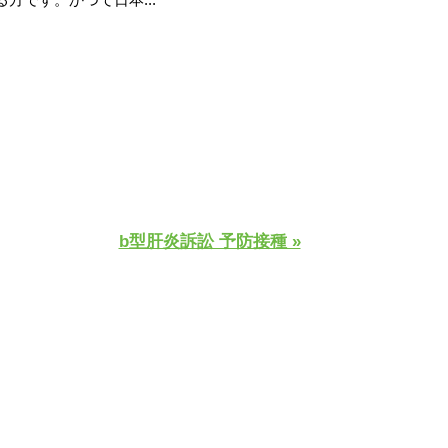
b型肝炎訴訟 予防接種 »