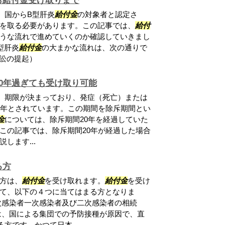
ら給付金受け取りまで
、国からB型肝炎
給付金
の対象者と認定さ
を取る必要があります。この記事では、
給付
うな流れで進めていくのか確認していきまし
型肝炎
給付金
の大まかな流れは、次の通りで
訟の提起）
0年過ぎても受け取り可能
、期限が決まっており、発症（死亡）または
0年とされています。この期間を除斥期間とい
金
については、除斥期間20年を経過していた
この記事では、除斥期間20年が経過した場合
します...
る方
方は、
給付金
を受け取れます。
給付金
を受け
て、以下の４つに当てはまる方となりま
次感染者一次感染者及び二次感染者の相続
は、国による集団での予防接種が原因で、直
方です。かつて日本...