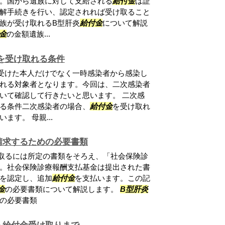
。国から遺族に対して支給される
給付金
は証
解手続きを行い、認定されれば受け取ること
族が受け取れるB型肝炎
給付金
について解説
金
の金額遺族...
を受け取れる条件
受けた本人だけでなく一時感染者から感染し
れる対象者となります。今回は、二次感染者
いて確認して行きたいと思います。 二次感
る条件二次感染者の場合、
給付金
を受け取れ
す。 母親...
請求するための必要書類
取るには所定の書類をそろえ、「社会保険診
。社会保険診療報酬支払基金は提出された書
を認定し、追加
給付金
を支払います。この記
金
の必要書類について解説します。
B型肝炎
の必要書類