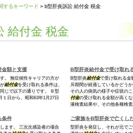
関するキーワード
>
b型肝炎訴訟 給付金 税金
 給付金 税金
付金額と支援
B型肝炎給付金で受け取れ
す。 無症候性キャリアの方が
B型肝炎
給付金
で受け取れる金
が
給付金
を受け取れる条件は、
斥期間が経過しているかどうか
同じで以下の通りです。 Ｂ型
その人の病気の様子や症状のこ
１日から、昭和63年1月27日
付金
の受け取れる金額が高くな
液検査結果や、その他各種検査結
る条件
ご家族をB型肝炎で亡くし
します。 三次次感染者の場合
型肝炎を発症し、それが元でご