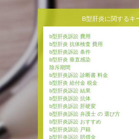
B型肝炎に関するキ
b型肝炎訴訟 費用
b型肝炎 抗体検査 費用
b型肝炎訴訟 条件
b型肝炎 垂直感染
除斥期間
b型肝炎訴訟 診断書 料金
b型肝炎 給付金 税金
b型肝炎訴訟 結果
b型肝炎訴訟 抗体
b型肝炎訴訟 肝硬変
b型肝炎訴訟 弁護士 の 選び方
b型肝炎訴訟 おすすめ
b型肝炎訴訟 戸籍
b型肝炎訴訟 賠償金