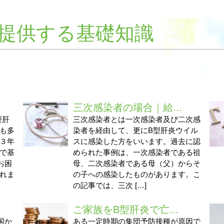
提供する基礎知識
三次感染者の場合｜給...
型肝
三次感染者とは一次感染者及び二次感
も多
染者を経由して、更にB型肝炎ウイル
３年
スに感染した方をいいます。過去に認
で基
められた事例は、一次感染者である祖
お困
母、二次感染者である母（父）からそ
れま
の子への感染したものがあります。こ
の記事では、三次 […]
ご家族をB型肝炎で亡...
国か
ある一定時期の集団予防接種が原因で