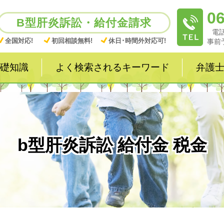
06
B型肝炎訴訟・給付金請求
電話
全国対応!
初回相談無料!
休日･時間外対応可!
事前
礎知識
よく検索されるキーワード
弁護
b型肝炎訴訟 給付金 税金