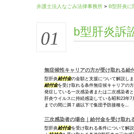
弁護士法人なごみ法律事務所
>
B型肝炎に
b型肝炎訴訟
01
無症候性キャリアの方が受け取れる給
型肝炎
給付金
の金額と支援について解説しま
給付金
を受け取れる条件無症候キャリアの方
発症している一次感染者または二次感染者と
肝炎ウイルスに持続感染している昭和23年7月
までの間に満７歳以下で集団予防接種を...
三次感染者の場合｜給付金を受け取れ
型肝炎
給付金
を受け取れる条件について解説