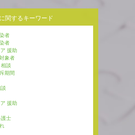
に関するキーワード
感染者
感染者
ア 援助
 対象者
 相談
除斥期間
相談
ア 援助
弁護士
流れ