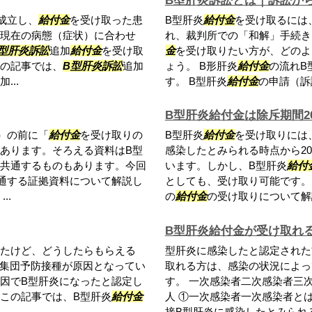
B型肝炎訴訟とは｜訴訟か
成立し、
給付金
を受け取った患
B型肝炎
給付金
を受け取るには
現在の病態（症状）に合わせ
れ、裁判所での「和解」手続き
型肝炎訴訟
追加
給付金
を受け取
金
を受け取りたい方が、どのよ
の記事では、
B型肝炎訴訟
追加
ょう。 B形肝炎
給付金
の流れB
加...
す。 B型肝炎
給付金
の申請（訴
B型肝炎給付金は除斥期間2
）の前に「
給付金
を受け取りの
B型肝炎
給付金
を受け取りには
あります。そろえる資料はB型
感染したとみられる時点から2
共通するものもあります。今回
います。しかし、B型肝炎
給付
通する証拠資料について解説し
としても、受け取り可能です。
..
の
給付金
の受け取りについて解説
B型肝炎給付金が受け取れ
たけど、どうしたらもらえる
型肝炎に感染したと認定された
る集団予防接種が原因となってい
取れる方は、感染の状況によっ
因でB型肝炎になったと認定し
す。 一次感染者二次感染者三
この記事では、B型肝炎
給付金
人 ①一次感染者一次感染者と
.
接B型肝炎に感染したとみられる