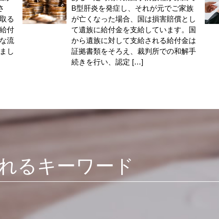
さ
B型肝炎を発症し、それが元でご家族
取る
が亡くなった場合、国は損害賠償とし
給付
て遺族に給付金を支給しています。国
な流
から遺族に対して支給される給付金は
まし
証拠書類をそろえ、裁判所での和解手
続きを行い、認定 […]
れるキーワード