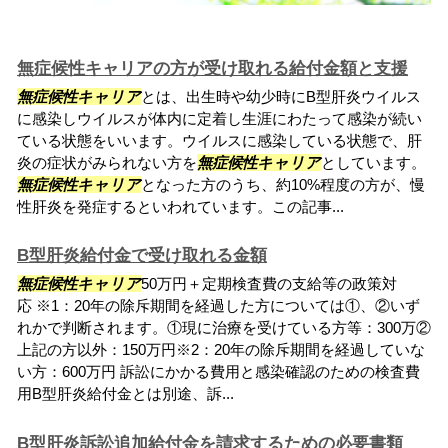
無症候性キャリアの方が受け取れる給付金額と支援
無症候性キャリア
とは、出生時や幼少時にB型肝炎ウイルス
に感染しウイルスが体内に定着し生涯にわたって感染が続い
ている状態をいいます。ウイルスに感染している状態で、肝
炎の症状がみられない方を
無症候性キャリア
としています。
無症候性キャリア
となった方のうち、約10%程度の方が、慢
性肝炎を発症するといわれています。この記事...
B型肝炎給付金で受け取れる金額
無症候性キャリア
50万円＋定期検査費の支給等の政策対
応 ※1：20年の除斥期間を経過した方については①、②いず
れかで判断されます。①現に治療を受けている方等：300万②
上記の方以外：150万円※2：20年の除斥期間を経過していな
い方：600万円 訴訟にかかる費用と感染確認のための検査費
用B型肝炎給付金とは別途、訴...
B型肝炎訴訟追加給付金を請求するための必要書類