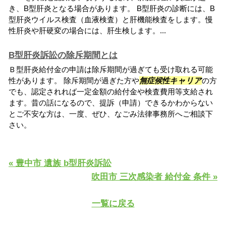
き、B型肝炎となる場合があります。 B型肝炎の診断には、B
型肝炎ウイルス検査（血液検査）と肝機能検査をします。慢
性肝炎や肝硬変の場合には、肝生検します。...
B型肝炎訴訟の除斥期間とは
Ｂ型肝炎給付金の申請は除斥期間が過ぎても受け取れる可能
性があります。 除斥期間が過ぎた方や
無症候性キャリア
の方
でも、認定されれば一定金額の給付金や検査費用等支給され
ます。昔の話になるので、提訴（申請）できるかわからない
とご不安な方は、一度、ぜひ、なごみ法律事務所へご相談下
さい。
« 豊中市 遺族 b型肝炎訴訟
吹田市 三次感染者 給付金 条件 »
一覧に戻る