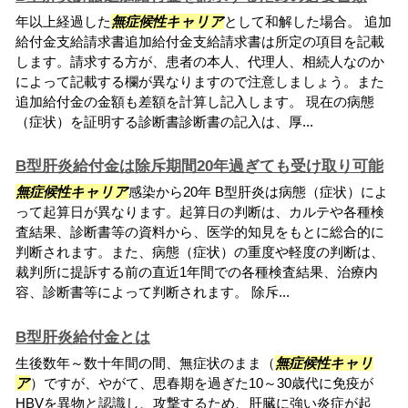
年以上経過した
無症候性キャリア
として和解した場合。 追加
給付金支給請求書追加給付金支給請求書は所定の項目を記載
します。請求する方が、患者の本人、代理人、相続人なのか
によって記載する欄が異なりますので注意しましょう。また
追加給付金の金額も差額を計算し記入します。 現在の病態
（症状）を証明する診断書診断書の記入は、厚...
B型肝炎給付金は除斥期間20年過ぎても受け取り可能
無症候性キャリア
感染から20年 B型肝炎は病態（症状）によ
って起算日が異なります。起算日の判断は、カルテや各種検
査結果、診断書等の資料から、医学的知見をもとに総合的に
判断されます。また、病態（症状）の重度や軽度の判断は、
裁判所に提訴する前の直近1年間での各種検査結果、治療内
容、診断書等によって判断されます。 除斥...
B型肝炎給付金とは
生後数年～数十年間の間、無症状のまま（
無症候性キャリ
ア
）ですが、やがて、思春期を過ぎた10～30歳代に免疫が
HBVを異物と認識し、攻撃するため、肝臓に強い炎症が起