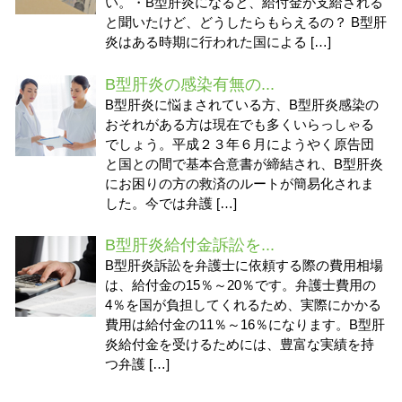
い。・B型肝炎になると、給付金が支給される
と聞いたけど、どうしたらもらえるの？ B型肝
炎はある時期に行われた国による […]
B型肝炎の感染有無の...
B型肝炎に悩まされている方、B型肝炎感染の
おそれがある方は現在でも多くいらっしゃる
でしょう。平成２３年６月にようやく原告団
と国との間で基本合意書が締結され、B型肝炎
にお困りの方の救済のルートが簡易化されま
した。今では弁護 […]
B型肝炎給付金訴訟を...
B型肝炎訴訟を弁護士に依頼する際の費用相場
は、給付金の15％～20％です。弁護士費用の
4％を国が負担してくれるため、実際にかかる
費用は給付金の11％～16％になります。B型肝
炎給付金を受けるためには、豊富な実績を持
つ弁護 […]