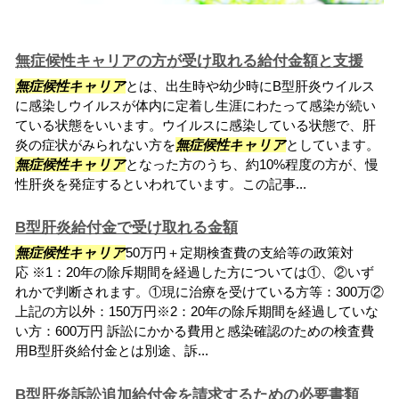
無症候性キャリアの方が受け取れる給付金額と支援
無症候性キャリア
とは、出生時や幼少時にB型肝炎ウイルス
に感染しウイルスが体内に定着し生涯にわたって感染が続い
ている状態をいいます。ウイルスに感染している状態で、肝
炎の症状がみられない方を
無症候性キャリア
としています。
無症候性キャリア
となった方のうち、約10%程度の方が、慢
性肝炎を発症するといわれています。この記事...
B型肝炎給付金で受け取れる金額
無症候性キャリア
50万円＋定期検査費の支給等の政策対
応 ※1：20年の除斥期間を経過した方については①、②いず
れかで判断されます。①現に治療を受けている方等：300万②
上記の方以外：150万円※2：20年の除斥期間を経過していな
い方：600万円 訴訟にかかる費用と感染確認のための検査費
用B型肝炎給付金とは別途、訴...
B型肝炎訴訟追加給付金を請求するための必要書類