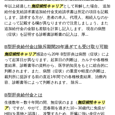
年以上経過した
無症候性キャリア
として和解した場合。 追加
給付金支給請求書追加給付金支給請求書は所定の項目を記載
します。請求する方が、患者の本人、代理人、相続人なのか
によって記載する欄が異なりますので注意しましょう。また
追加給付金の金額も差額を計算し記入します。 現在の病態
（症状）を証明する診断書診断書の記入は、厚...
B型肝炎給付金は除斥期間20年過ぎても受け取り可能
無症候性キャリア
感染から20年 B型肝炎は病態（症状）によ
って起算日が異なります。起算日の判断は、カルテや各種検
査結果、診断書等の資料から、医学的知見をもとに総合的に
判断されます。また、病態（症状）の重度や軽度の判断は、
裁判所に提訴する前の直近1年間での各種検査結果、治療内
容、診断書等によって判断されます。 除斥...
B型肝炎給付金とは
生後数年～数十年間の間、無症状のまま（
無症候性キャリ
ア
）ですが、やがて、思春期を過ぎた10～30歳代に免疫が
HBVを異物と認識し、攻撃するため、肝臓に強い炎症が起