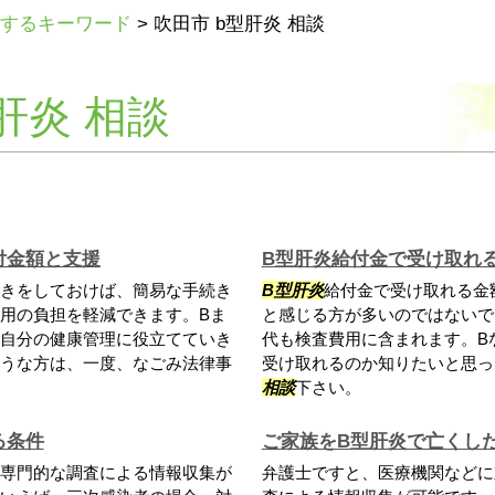
するキーワード
>
吹田市 b型肝炎 相談
肝炎 相談
付金額と支援
B型肝炎給付金で受け取れ
きをしておけば、簡易な手続き
B型肝炎
給付金で受け取れる金
用の負担を軽減できます。Bま
と感じる方が多いのではないで
自分の健康管理に役立てていき
代も検査費用に含まれます。B
うな方は、一度、なごみ法律事
受け取れるのか知りたいと思っ
相談
下さい。
る条件
ご家族をB型肝炎で亡くし
専門的な調査による情報収集が
弁護士ですと、医療機関などに