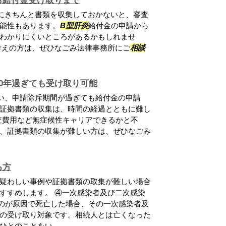
ら給付金受け取りまで
にきちんと書類を収集しておかないと、審査
能性もあります。
B型肝炎
給付金の申請から
わかりにくいところがあるかもしれませ
考えの方は、ぜひなごみ法律事務所にご
相談
0年過ぎても受け取り可能
まい、申請除斥期間が過ぎても給付金の申請
証拠書類の収集は、時間の経過とともに難し
検査費用など無症候性キャリアできるかと不
、証拠書類の収集が難しい方は、ぜひなごみ
る方
疑わしい事例や証拠書類の取集が難しい場合
すすめします。 ④一次感染者及び二次感染
のが原因で死亡した場合、その一次感染者及
の受け取り対象です。相続人とは亡くなった
とのことをい...