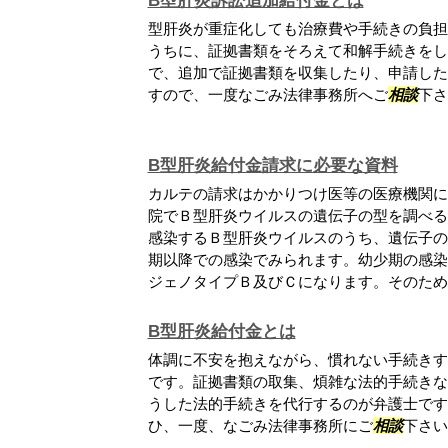
B型肝炎訴訟追加給付金とは
型肝炎が重症化しても治療費や手続きの負担
うちに、証拠書類をそろえて和解手続きをし
で、追加で証拠書類を収集したり、申請した
すので、一度なごみ法律事務所へご
相談
下
B型肝炎給付金請求に必要な資料
カルテの請求はかかりつけ医等の医療機関に
院でＢ型肝炎ウイルスの遺伝子の型を調べる
感染するＢ型肝炎ウイルスのうち、遺伝子の
期以降での感染でみられます。幼少期の感染
ジェノタイプＢ及びＣになります。そのため、.
B型肝炎給付金とは
体調に不安を抱えながら、慣れない手続きす
です。証拠書類の取集、煩雑な法的手続きな
うした法的手続きを代行するのが弁護士です
ひ、一度、なごみ法律事務所にご
相談
下さ