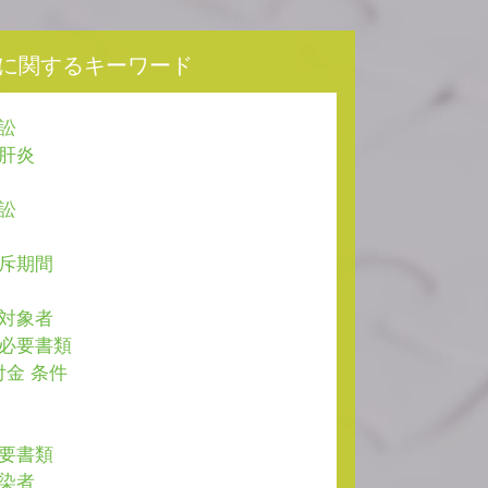
に関するキーワード
訴訟
型肝炎
訴訟
除斥期間
 対象者
 必要書類
付金 条件
必要書類
感染者