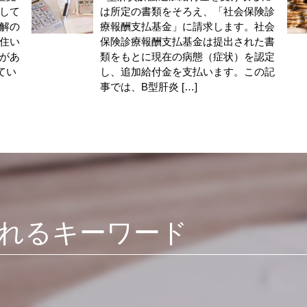
して
は所定の書類をそろえ、「社会保険診
解の
療報酬支払基金」に請求します。社会
住い
保険診療報酬支払基金は提出された書
があ
類をもとに現在の病態（症状）を認定
てい
し、追加給付金を支払います。この記
事では、B型肝炎 […]
れるキーワード