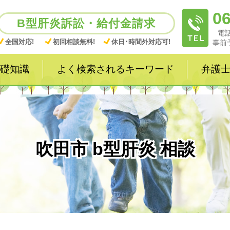
06
B型肝炎訴訟・給付金請求
電話
全国対応!
初回相談無料!
休日･時間外対応可!
事前
礎知識
よく検索されるキーワード
弁護
吹田市 b型肝炎 相談