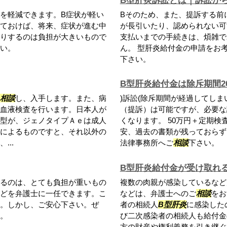
B型肝炎訴訟とは｜訴訟か
を軽減できます。B症状が軽い
Bそのため、また、提訴する前
ておけば、将来、症状が進む中
が長引いたり、認められない可
りするのは負担が大きいもので
支払いまでの手続きは、煩雑で
さい。
ん。 型肝炎給付金の申請をお
下さい。
B型肝炎給付金は除斥期間2
相談
し、入手します。また、病
)訴訟(除斥期間が経過してし
血液検査を行います。日本人が
（提訴）は可能ですが、必要な
型が、ジェノタイプＡｅは成人
くなります。 50万円＋定期
によるものですと、それ以外の
安、過去の書類が残っておらず
..
法律事務所へご
相談
下さい。
B型肝炎給付金が受け取れ
るのは、とても負担が重いもの
複数の肉親が感染しているなど
どを弁護士に一任できます。こ
などは、弁護士へのご
相談
をお
。しかし、ご安心下さい。ぜ
者の相続人
B型肝炎
に感染した
い。
び二次感染者の相続人も給付金
方の財産や権利義務を引き継ぐひ