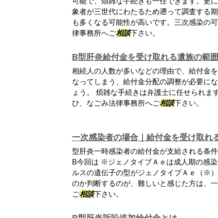
可能で、煩雑な手続きも一任できます。更に
象者が三世代にわたるため遡って調査する期
も多くなる可能性が高いです。三次感染の可
律事務所へご
相談
下さい。
B型肝炎給付金を受け取れる遺族の範
相続人の人数が多いなどの理由で、給付金を
なってしまう、給付金分配の調整が必要にな
ょう。 煩雑な手続きは弁護士に任せられま
ひ、なごみ法律事務所へご
相談
下さい。
一次感染者の場合｜給付金を受け取れ
型肝炎一時感染者の給付金が支給される条件
B今回は ※ジェノタイプＡｅは成人期の感
ルスの遺伝子の型がジェノタイプＡｅ（※）
のか判断するのが、難しいと感じた方は、一
ご
相談
下さい。