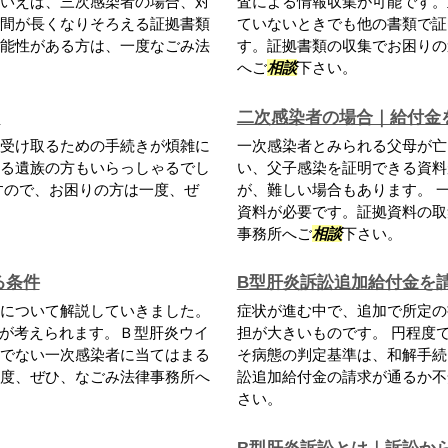
いえば、三次感染者の場合、対
査による情報収集が可能です。
間が長くなりそろえる証拠書類
ていないときでも他の書類で証
能性がある方は、一度なごみ法
す。証拠書類の収集でお困りの
へご
相談
下さい。
囲
二次感染者の場合｜給付金
受け取るための手続きが煩雑に
一次感染者とみられる父母が亡
る遺族の方もいらっしゃるでし
い、父子感染を証明できる資料
すので、お困りの方は一度、ぜ
が、難しい場合もあります。 
資料が必要です。証拠資料の取
事務所へご
相談
下さい。
る条件
B型肝炎訴訟追加給付金を
について解説していきました。
症状が進む中で、追加で所定の
染が考えられます。Ｂ型肝炎ウイ
担が大きいものです。 円程度で
でない一次感染者に当てはまる
そ病態の判定基準は、和解手続
度、ぜひ、なごみ法律事務所へ
訟追加給付金の請求が通るか不
さい。