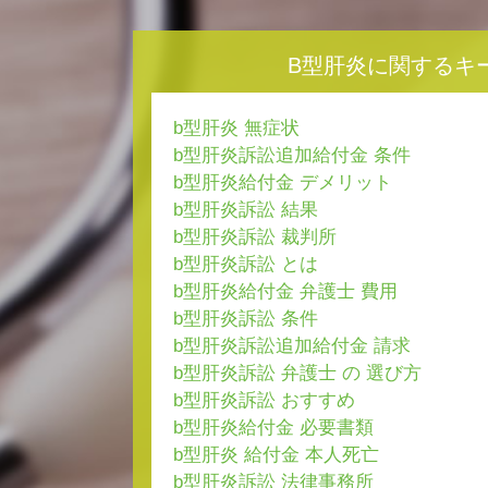
B型肝炎に関するキ
b型肝炎 無症状
b型肝炎訴訟追加給付金 条件
b型肝炎給付金 デメリット
b型肝炎訴訟 結果
b型肝炎訴訟 裁判所
b型肝炎訴訟 とは
b型肝炎給付金 弁護士 費用
b型肝炎訴訟 条件
b型肝炎訴訟追加給付金 請求
b型肝炎訴訟 弁護士 の 選び方
b型肝炎訴訟 おすすめ
b型肝炎給付金 必要書類
b型肝炎 給付金 本人死亡
b型肝炎訴訟 法律事務所