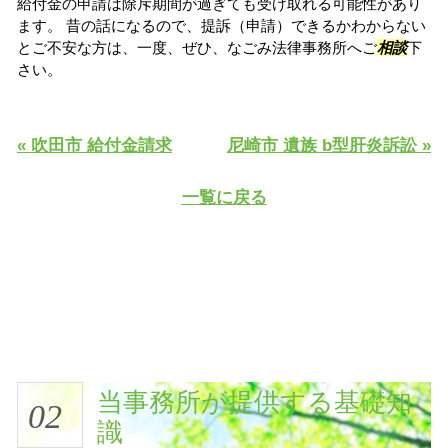
給付金の申請は除斥期間が過ぎても受け取れる可能性があり
ます。 昔の話になるので、提訴（申請）できるかわからない
とご不安な方は、一度、ぜひ、なごみ法律事務所へご
相談
下
さい。
« 吹田市 給付金請求
尼崎市 遺族 b型肝炎訴訟 »
一覧に戻る
当事務所が提供する基礎知
02
識