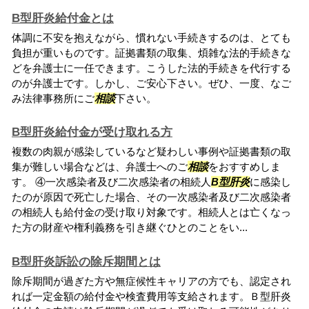
B型肝炎給付金とは
体調に不安を抱えながら、慣れない手続きするのは、とても
負担が重いものです。証拠書類の取集、煩雑な法的手続きな
どを弁護士に一任できます。こうした法的手続きを代行する
のが弁護士です。しかし、ご安心下さい。ぜひ、一度、なご
み法律事務所にご
相談
下さい。
B型肝炎給付金が受け取れる方
複数の肉親が感染しているなど疑わしい事例や証拠書類の取
集が難しい場合などは、弁護士へのご
相談
をおすすめしま
す。 ④一次感染者及び二次感染者の相続人
B型肝炎
に感染し
たのが原因で死亡した場合、その一次感染者及び二次感染者
の相続人も給付金の受け取り対象です。相続人とは亡くなっ
た方の財産や権利義務を引き継ぐひとのことをい...
B型肝炎訴訟の除斥期間とは
除斥期間が過ぎた方や無症候性キャリアの方でも、認定され
れば一定金額の給付金や検査費用等支給されます。Ｂ型肝炎