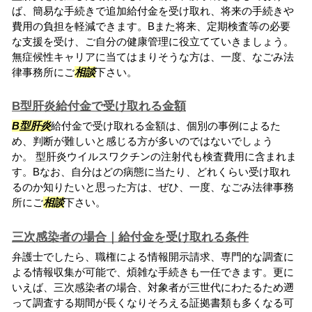
ば、簡易な手続きで追加給付金を受け取れ、将来の手続きや
費用の負担を軽減できます。Bまた将来、定期検査等の必要
な支援を受け、ご自分の健康管理に役立てていきましょう。
無症候性キャリアに当てはまりそうな方は、一度、なごみ法
律事務所にご
相談
下さい。
B型肝炎給付金で受け取れる金額
B型肝炎
給付金で受け取れる金額は、個別の事例によるた
め、判断が難しいと感じる方が多いのではないでしょう
か。 型肝炎ウイルスワクチンの注射代も検査費用に含まれま
す。Bなお、自分はどの病態に当たり、どれくらい受け取れ
るのか知りたいと思った方は、ぜひ、一度、なごみ法律事務
所にご
相談
下さい。
三次感染者の場合｜給付金を受け取れる条件
弁護士でしたら、職権による情報開示請求、専門的な調査に
よる情報収集が可能で、煩雑な手続きも一任できます。更に
いえば、三次感染者の場合、対象者が三世代にわたるため遡
って調査する期間が長くなりそろえる証拠書類も多くなる可