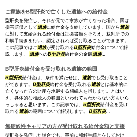
ご家族をB型肝炎で亡くした遺族への給付金
型肝炎を発症し、それが元でご家族が亡くなった場合、国は
損害賠償として
遺族
に給付金を支給しています。国から
遺族
に対して支給される給付金は証拠書類をそろえ、裁判所での
和解手続きを行い、認定されれば受け取ることができます。
この記事ではご
遺族
が受け取れる
B型肝炎
給付金について解
説します。
遺族
への
B型肝炎
給付金の金額
遺族
...
B型肝炎給付金を受け取れる遺族の範囲
B型肝炎
給付金は、条件を満たせば、
遺族
でも受け取ること
ができます。
B型肝炎
給付金を受け取れる
遺族
とは基本的に
亡くなった方の財産を承継する相続人を指します。とはい
え、具体的な相続人の範囲といわれてもわからない方もいら
っしゃると思います。この記事では、
B型肝炎
給付金を受け
取れる
遺族
の範囲について解説します。
B型肝炎
...
無症候性キャリアの方が受け取れる給付金額と支援
型肝炎を発症した場合でも、事前に和解手続きをしておけ