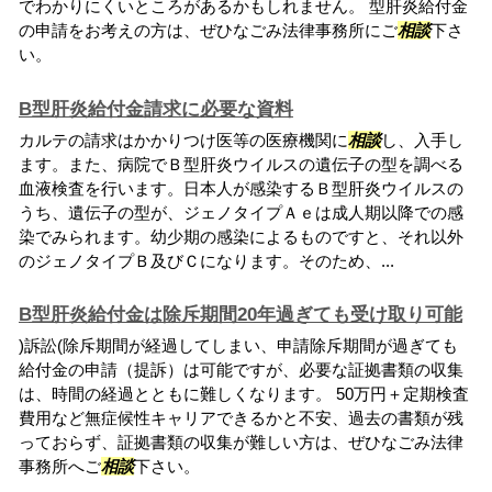
でわかりにくいところがあるかもしれません。 型肝炎給付金
の申請をお考えの方は、ぜひなごみ法律事務所にご
相談
下さ
い。
B型肝炎給付金請求に必要な資料
カルテの請求はかかりつけ医等の医療機関に
相談
し、入手し
ます。また、病院でＢ型肝炎ウイルスの遺伝子の型を調べる
血液検査を行います。日本人が感染するＢ型肝炎ウイルスの
うち、遺伝子の型が、ジェノタイプＡｅは成人期以降での感
染でみられます。幼少期の感染によるものですと、それ以外
のジェノタイプＢ及びＣになります。そのため、...
B型肝炎給付金は除斥期間20年過ぎても受け取り可能
)訴訟(除斥期間が経過してしまい、申請除斥期間が過ぎても
給付金の申請（提訴）は可能ですが、必要な証拠書類の収集
は、時間の経過とともに難しくなります。 50万円＋定期検査
費用など無症候性キャリアできるかと不安、過去の書類が残
っておらず、証拠書類の収集が難しい方は、ぜひなごみ法律
事務所へご
相談
下さい。