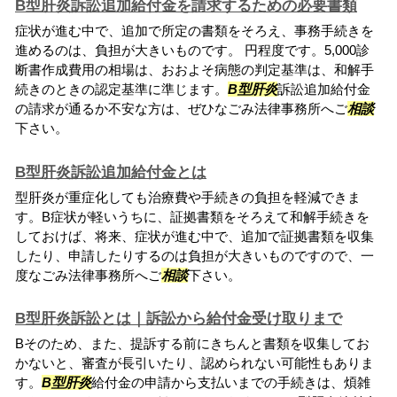
B型肝炎訴訟追加給付金を請求するための必要書類
症状が進む中で、追加で所定の書類をそろえ、事務手続きを
進めるのは、負担が大きいものです。 円程度です。5,000診
断書作成費用の相場は、おおよそ病態の判定基準は、和解手
続きのときの認定基準に準じます。
B型肝炎
訴訟追加給付金
の請求が通るか不安な方は、ぜひなごみ法律事務所へご
相談
下さい。
B型肝炎訴訟追加給付金とは
型肝炎が重症化しても治療費や手続きの負担を軽減できま
す。B症状が軽いうちに、証拠書類をそろえて和解手続きを
しておけば、将来、症状が進む中で、追加で証拠書類を収集
したり、申請したりするのは負担が大きいものですので、一
度なごみ法律事務所へご
相談
下さい。
B型肝炎訴訟とは｜訴訟から給付金受け取りまで
Bそのため、また、提訴する前にきちんと書類を収集してお
かないと、審査が長引いたり、認められない可能性もありま
す。
B型肝炎
給付金の申請から支払いまでの手続きは、煩雑