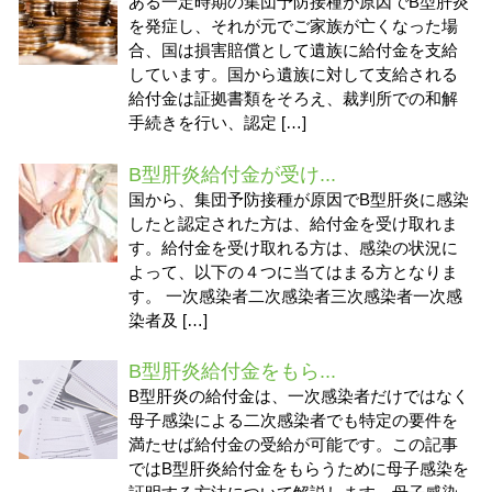
ある一定時期の集団予防接種が原因でB型肝炎
を発症し、それが元でご家族が亡くなった場
合、国は損害賠償として遺族に給付金を支給
しています。国から遺族に対して支給される
給付金は証拠書類をそろえ、裁判所での和解
手続きを行い、認定 […]
B型肝炎給付金が受け...
国から、集団予防接種が原因でB型肝炎に感染
したと認定された方は、給付金を受け取れま
す。給付金を受け取れる方は、感染の状況に
よって、以下の４つに当てはまる方となりま
す。 一次感染者二次感染者三次感染者一次感
染者及 […]
B型肝炎給付金をもら...
B型肝炎の給付金は、一次感染者だけではなく
母子感染による二次感染者でも特定の要件を
満たせば給付金の受給が可能です。この記事
ではB型肝炎給付金をもらうために母子感染を