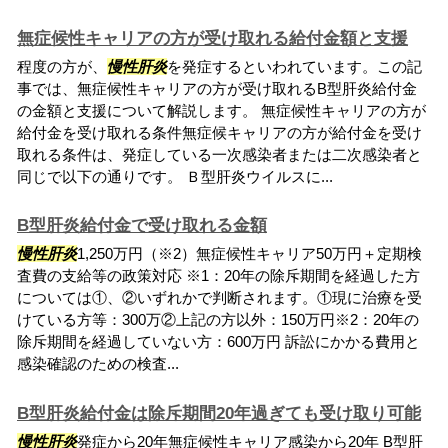
無症候性キャリアの方が受け取れる給付金額と支援
程度の方が、
慢性肝炎
を発症するといわれています。この記
事では、無症候性キャリアの方が受け取れるB型肝炎給付金
の金額と支援について解説します。 無症候性キャリアの方が
給付金を受け取れる条件無症候キャリアの方が給付金を受け
取れる条件は、発症している一次感染者または二次感染者と
同じで以下の通りです。 Ｂ型肝炎ウイルスに...
B型肝炎給付金で受け取れる金額
慢性肝炎
1,250万円（※2）無症候性キャリア50万円＋定期検
査費の支給等の政策対応 ※1：20年の除斥期間を経過した方
については①、②いずれかで判断されます。①現に治療を受
けている方等：300万②上記の方以外：150万円※2：20年の
除斥期間を経過していない方：600万円 訴訟にかかる費用と
感染確認のための検査...
B型肝炎給付金は除斥期間20年過ぎても受け取り可能
慢性肝炎
発症から20年無症候性キャリア感染から20年 B型肝