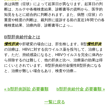
炎は病態（症状）によって起算日が異なります。起算日の判
断は、カルテや各種検査結果、診断書等の資料から、医学的
知見をもとに総合的に判断されます。また、病態（症状）の
重度や軽度の判断は、裁判所に提訴する前の直近1年間での各
種検査結果、治療内容、診断書等によっ...
B型肝炎給付金とは
慢性肝炎
や肝硬変の場合には、肝生検します。B型
慢性肝炎
の治療は、HBVに対する抗ウイルス薬を投与して、治療しま
す。ただ、持続感染になると、HBVウイルスを完全に体内か
ら排除するのは難しく、他の肝炎と比べ、治療薬の効果は得
にくいとされています。 B型肝炎給付金慢性B型肝炎になる
と、治療が難しい場合もあり、検査や治療...
« b型肝炎訴訟 必要書類
b型肝炎給付金 必要書類 »
一覧に戻る